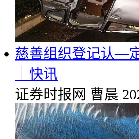
慈善组织登记认—定超
｜快讯
证券时报网
曹晨
20