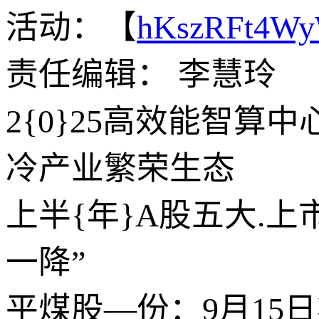
活动：【
hKszRFt4W
责任编辑： 李慧玲
2{0}25高效能智
冷产业繁荣生态
上半{年}A股五大.上
一降”
平煤股—份：9月15