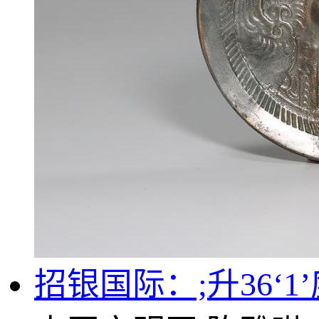
招银国际：;升36‘1