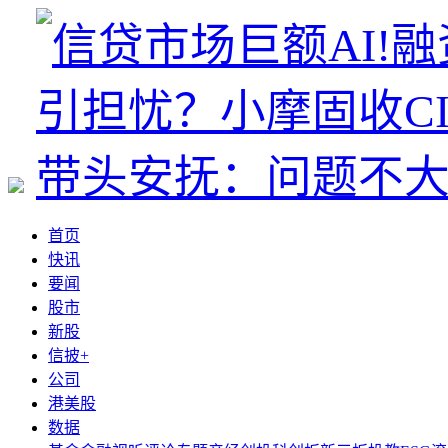
首页
快讯
要闻
股市
新股
信披+
公司
港美股
数据