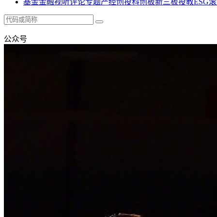
基金
金融
视听
评论
专题
产经
创投
科创板
新三板
投教
ESG
滚
公众号