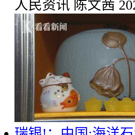
人民资讯
陈文茜
20
瑞银!：中国;海洋石