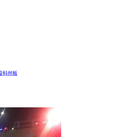
投
科创板