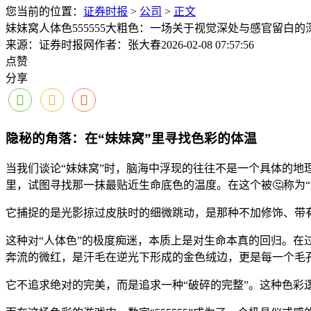
您当前的位置：
证券时报
>
公司
>
正文
妹妹窝人体色555555大粗色：一场关于视觉深处与感官留白的
来源：证券时报网
作者：张大春
2026-02-08 07:57:56
点赞
分享
隐秘的角落：在“妹妹窝”里寻找色彩的体温
当我们谈论“妹妹窝”时，脑海中浮现的往往不是一个具体的地
里，试图寻找那一抹最贴近生命底色的温度。在这个被🤔称为“
它捕捉的是光影掠过皮肤时的细微跳动，是那种不加修饰、带
这种对“人体色”的极度痴迷，本质上是对生命本真的回归。
奔流的微红，是汗毛在逆光下形成的金色绒边，更是每一个毛孔
它不追求绝对的完美，而是追求一种“破碎的完整”。这种色彩