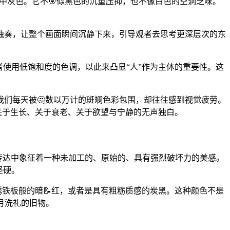
制的中灰色。它不🎯似黑色的沉重压抑，也不像白色的空洞乏味。
独奏，让整个画面瞬间沉静下来，引导观者去思考更深层次的东
者使用低饱和度的色调，以此来凸显“人”作为主体的重要性。这
，我们每天被🤔数以万计的斑斓色彩包围，却往往感到视觉疲劳。
那些关于生长、关于衰老、关于欲望与宁静的无声独白。
视觉传达中象征着一种未加工的、原始的、具有强烈破坏力的美感。
坚硬。
生锈铁板般的暗📝红，或者是具有粗粝质感的炭黑。这种颜色不是
月洗礼的旧物。