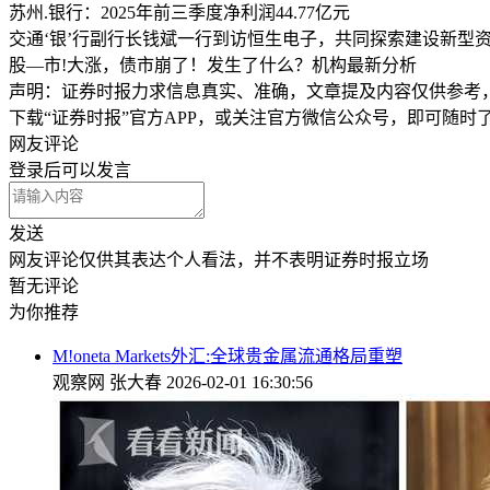
苏州.银行：2025年前三季度净利润44.77亿元
交通‘银’行副行长钱斌一行到访恒生电子，共同探索建设新型
股—市!大涨，债市崩了！发生了什么？机构最新分析
声明：证券时报力求信息真实、准确，文章提及内容仅供参考
下载“证券时报”官方APP，或关注官方微信公众号，即可随
网友评论
登录
后可以发言
发送
网友评论仅供其表达个人看法，并不表明证券时报立场
暂无评论
为你推荐
M!oneta Markets外汇:全球贵金属流通格局重塑
观察网
张大春
2026-02-01 16:30:56