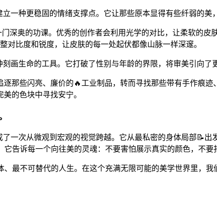
在建立一种更稳固的情绪支撑点。它让那些原本显得有些纤弱的美
是一门深奥的功课。优秀的创作者会利用光学的对比，让柔软的皮
过调整对比度和锐度，让皮肤的每一处起伏都像山脉一样深邃。
一种刻画生命的工具。它打破了性别与年龄的界限，将审美引向了
逐那些闪亮、廉价的🔥工业制品，转而寻找那些带有手作痕迹、色
完美的色块中寻找安宁。
。
上完成了一次从微观到宏观的视觉跨越。它从最私密的身体局部📝
礼。它告诉每一个向往美的灵魂：不要害怕展示真实的颜色，不要
立体、最不可替代的人生。在这个充满无限可能的美学世界里，