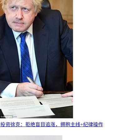
璞投资徐克：拒绝盲目追涨，拥抱主线+纪律操作