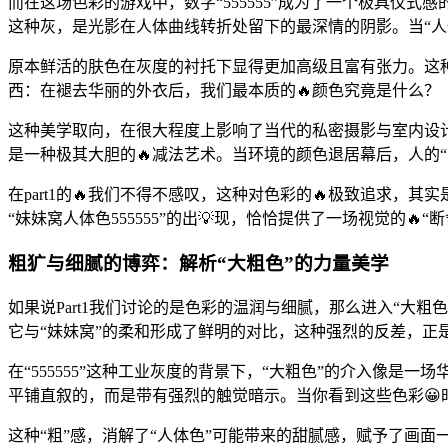
而在这场色彩的游戏中，数字“555555”成为了一个极具仪式
这种灰，是光影在人体曲线转折处留下的最深情的阴影。当“人体色
原本鲜活的肤色在灰度的衬托下显得更加高级且富有张力。这
西：在褪去华丽的外衣后，我们最本质的🔥颜色究竟是什么？
这种美学取向，在很大程度上影响了当代的私密摄影与室内设计
是一种极其大胆的🔥减法艺术。当环境的颜色退居幕后，人的
在part1的🔥我们不得不感叹，这种对色彩的🔥极致追求
“妹妹窝人体色555555”的出💡现，恰恰提供了一场视觉的
粗犷与细腻的博弈：解析“大粗色”的力量美学
如果说Part1我们讨论的是色彩的温润与细腻，那么进入“大
它与“妹妹窝”的柔和形成了鲜明的对比，这种强烈的反差，正
在“555555”这种工业灰度的背景下，“大粗色”的介入像
平铺直叙的，而是带有强烈的触觉暗示。当你看到这些色彩
这种“粗”感，消解了“人体色”可能带来的甜腻感，赋予了画面